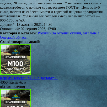
модуля, 20 мм – для полнотелого камня. У нас возможно купить
керамзитобетон с полным соответствием ГОСТам. Цена за куб
складывается из себестоимости и торговой наценки предприятия-
изготовителя.
Удельный вес готовой смеси керамзитобетона —
900-1750 кг/м3.
Доданий: 13 жовтня 2021, 14:30
Оновлений: 02 серпня 2026, 12:00
Категорія в каталозі:
Розчини та бетонні суміші, загальне в
Одеській області
Схожі товари компанії:
Керамзитобетон М100 с доставкой.
4060 грн./куб. м
під замовлення