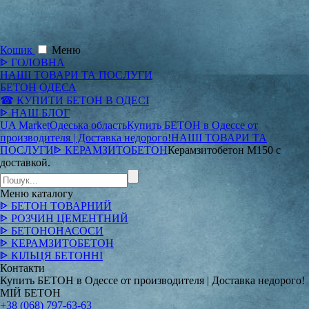
Кошик
Меню
ᐈ ГОЛОВНА
НАШІ ТОВАРИ ТА ПОСЛУГИ
БЕТОН ОДЕСА
☎ КУПИТИ БЕТОН В ОДЕСІ
ᐈ НАШ БЛОГ
UA Market
Одеська область
Купить БЕТОН в Одессе от
производителя | Доставка недорого!
НАШІ ТОВАРИ ТА
ПОСЛУГИ
ᐈ КЕРАМЗИТОБЕТОН
Керамзитобетон М150 с
доставкой.
Меню
каталогу
ᐈ БЕТОН ТОВАРНИЙ
ᐈ РОЗЧИН ЦЕМЕНТНИЙ
ᐈ БЕТОНОНАСОСИ
ᐈ КЕРАМЗИТОБЕТОН
ᐈ КІЛЬЦЯ БЕТОННІ
Контакти
Купить БЕТОН в Одессе от производителя | Доставка недорого!
МІЙ БЕТОН
+38 (068) 797-63-63