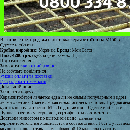
Изготовление, продажа и доставка керамзитобетона М150 в
Одессе и области.
Країна виробник:
Украина
Бренд:
Мой Бетон
Ціна:
4200 грн.
/куб. м
(мін. замов.: 1 )
Під замовлення
Замовити
Зворотний дзвінок
Не забудьте поділитися
Умови оплати та доставки
Графік роботи компанії
Детальний опис
Залишити відгук
Керамзитобетон является едва ли не самым популярным видом
лёгкого бетона. Смесь лёгкая и экологически чистая. Предлагаем
купить керамзитобетон М150 с доставкой в Одессе и области.
Лучше качество материалов, сертификаты соответствия.
Доставка миксером по выгодной цене.
Данный вид
керамзитобетона изготавливается в соответствии с Гост с участием
крупного заполнителя, размер фракций 10 мм – для пустотелого